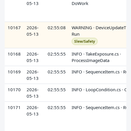
05-13
DoWork
10167
2026-
02:55:08
WARNING · DeviceUpdateTime
05-13
Run
Slew/Safety
10168
2026-
02:55:55
INFO · TakeExposure.cs ·
05-13
ProcessImageData
10169
2026-
02:55:55
INFO · SequenceItem.cs · Run
05-13
10170
2026-
02:55:55
INFO · LoopCondition.cs · Ch
05-13
10171
2026-
02:55:55
INFO · SequenceItem.cs · Run
05-13