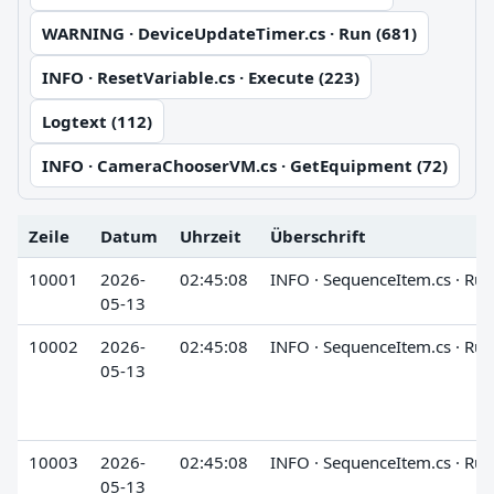
WARNING · DeviceUpdateTimer.cs · Run (681)
INFO · ResetVariable.cs · Execute (223)
Logtext (112)
INFO · CameraChooserVM.cs · GetEquipment (72)
Zeile
Datum
Uhrzeit
Überschrift
10001
2026-
02:45:08
INFO · SequenceItem.cs · Run
05-13
10002
2026-
02:45:08
INFO · SequenceItem.cs · Run
05-13
10003
2026-
02:45:08
INFO · SequenceItem.cs · Run
05-13