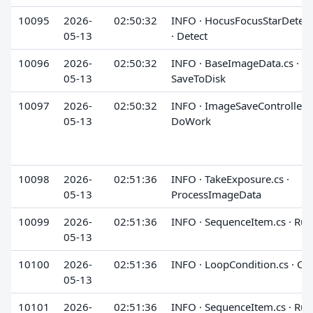
10095
2026-
02:50:32
INFO · HocusFocusStarDetect
05-13
· Detect
10096
2026-
02:50:32
INFO · BaseImageData.cs ·
05-13
SaveToDisk
10097
2026-
02:50:32
INFO · ImageSaveController.cs
05-13
DoWork
10098
2026-
02:51:36
INFO · TakeExposure.cs ·
05-13
ProcessImageData
10099
2026-
02:51:36
INFO · SequenceItem.cs · Run
05-13
10100
2026-
02:51:36
INFO · LoopCondition.cs · Ch
05-13
10101
2026-
02:51:36
INFO · SequenceItem.cs · Run