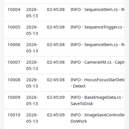
10004
2026-
02:45:08
INFO · SequenceItem.cs · Run
05-13
10005
2026-
02:45:08
INFO · SequenceTrigger.cs · 
05-13
10006
2026-
02:45:08
INFO · SequenceItem.cs · Run
05-13
10007
2026-
02:45:08
INFO · CameraVM.cs · Captur
05-13
10008
2026-
02:45:08
INFO · HocusFocusStarDetect
05-13
· Detect
10009
2026-
02:45:09
INFO · BaseImageData.cs ·
05-13
SaveToDisk
10010
2026-
02:45:09
INFO · ImageSaveController.cs
05-13
DoWork