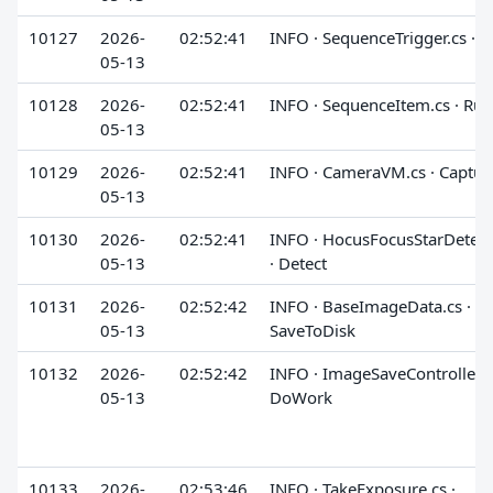
10127
2026-
02:52:41
INFO · SequenceTrigger.cs · 
05-13
10128
2026-
02:52:41
INFO · SequenceItem.cs · Run
05-13
10129
2026-
02:52:41
INFO · CameraVM.cs · Captur
05-13
10130
2026-
02:52:41
INFO · HocusFocusStarDetect
05-13
· Detect
10131
2026-
02:52:42
INFO · BaseImageData.cs ·
05-13
SaveToDisk
10132
2026-
02:52:42
INFO · ImageSaveController.cs
05-13
DoWork
10133
2026-
02:53:46
INFO · TakeExposure.cs ·