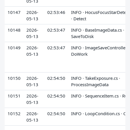
05-13
10147
2026-
02:53:46
INFO · HocusFocusStarDetect
05-13
· Detect
10148
2026-
02:53:47
INFO · BaseImageData.cs ·
05-13
SaveToDisk
10149
2026-
02:53:47
INFO · ImageSaveController.cs
05-13
DoWork
10150
2026-
02:54:50
INFO · TakeExposure.cs ·
05-13
ProcessImageData
10151
2026-
02:54:50
INFO · SequenceItem.cs · Run
05-13
10152
2026-
02:54:50
INFO · LoopCondition.cs · Ch
05-13