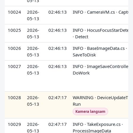
05-13
10024
2026-
02:46:13
INFO · CameraVM.cs · Captur
05-13
10025
2026-
02:46:13
INFO · HocusFocusStarDetect
05-13
· Detect
10026
2026-
02:46:13
INFO · BaseImageData.cs ·
05-13
SaveToDisk
10027
2026-
02:46:13
INFO · ImageSaveController.cs
05-13
DoWork
10028
2026-
02:47:17
WARNING · DeviceUpdateTime
05-13
Run
Kamera langsam
10029
2026-
02:47:17
INFO · TakeExposure.cs ·
05-13
ProcessImageData