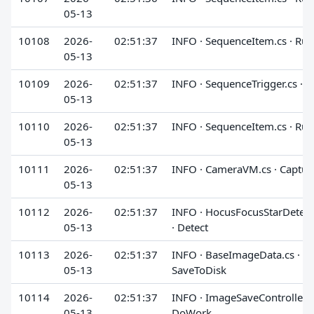
05-13
10108
2026-
02:51:37
INFO · SequenceItem.cs · Run
05-13
10109
2026-
02:51:37
INFO · SequenceTrigger.cs · 
05-13
10110
2026-
02:51:37
INFO · SequenceItem.cs · Run
05-13
10111
2026-
02:51:37
INFO · CameraVM.cs · Captur
05-13
10112
2026-
02:51:37
INFO · HocusFocusStarDetect
05-13
· Detect
10113
2026-
02:51:37
INFO · BaseImageData.cs ·
05-13
SaveToDisk
10114
2026-
02:51:37
INFO · ImageSaveController.cs
05-13
DoWork