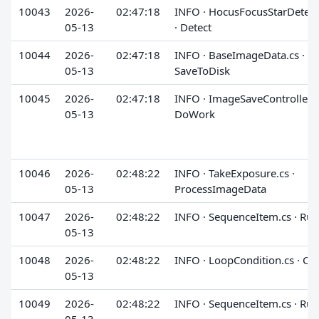
10043
2026-
02:47:18
INFO · HocusFocusStarDetect
05-13
· Detect
10044
2026-
02:47:18
INFO · BaseImageData.cs ·
05-13
SaveToDisk
10045
2026-
02:47:18
INFO · ImageSaveController.cs
05-13
DoWork
10046
2026-
02:48:22
INFO · TakeExposure.cs ·
05-13
ProcessImageData
10047
2026-
02:48:22
INFO · SequenceItem.cs · Run
05-13
10048
2026-
02:48:22
INFO · LoopCondition.cs · Ch
05-13
10049
2026-
02:48:22
INFO · SequenceItem.cs · Run