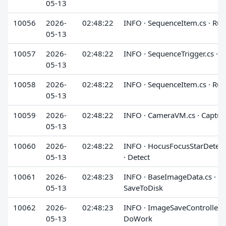
05-13
10056
2026-
02:48:22
INFO · SequenceItem.cs · Run
05-13
10057
2026-
02:48:22
INFO · SequenceTrigger.cs · 
05-13
10058
2026-
02:48:22
INFO · SequenceItem.cs · Run
05-13
10059
2026-
02:48:22
INFO · CameraVM.cs · Captur
05-13
10060
2026-
02:48:22
INFO · HocusFocusStarDetect
05-13
· Detect
10061
2026-
02:48:23
INFO · BaseImageData.cs ·
05-13
SaveToDisk
10062
2026-
02:48:23
INFO · ImageSaveController.cs
05-13
DoWork