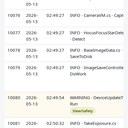
05-13
10076
2026-
02:49:27
INFO · CameraVM.cs · Captur
05-13
10077
2026-
02:49:27
INFO · HocusFocusStarDetect
05-13
· Detect
10078
2026-
02:49:27
INFO · BaseImageData.cs ·
05-13
SaveToDisk
10079
2026-
02:49:27
INFO · ImageSaveController.cs
05-13
DoWork
10080
2026-
02:49:54
WARNING · DeviceUpdateTime
05-13
Run
Slew/Safety
10081
2026-
02:50:32
INFO · TakeExposure.cs ·