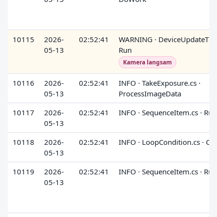
10115
2026-
02:52:41
WARNING · DeviceUpdateTime
05-13
Run
Kamera langsam
10116
2026-
02:52:41
INFO · TakeExposure.cs ·
05-13
ProcessImageData
10117
2026-
02:52:41
INFO · SequenceItem.cs · Run
05-13
10118
2026-
02:52:41
INFO · LoopCondition.cs · Ch
05-13
10119
2026-
02:52:41
INFO · SequenceItem.cs · Run
05-13