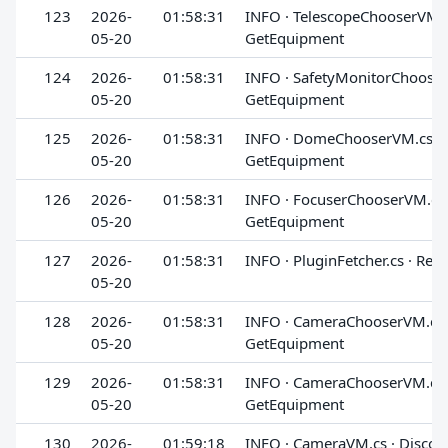
123
2026-
01:58:31
INFO · TelescopeChooserVM.c
05-20
GetEquipment
124
2026-
01:58:31
INFO · SafetyMonitorChooser
05-20
GetEquipment
125
2026-
01:58:31
INFO · DomeChooserVM.cs ·
05-20
GetEquipment
126
2026-
01:58:31
INFO · FocuserChooserVM.cs 
05-20
GetEquipment
127
2026-
01:58:31
INFO · PluginFetcher.cs · Req
05-20
128
2026-
01:58:31
INFO · CameraChooserVM.cs 
05-20
GetEquipment
129
2026-
01:58:31
INFO · CameraChooserVM.cs 
05-20
GetEquipment
130
2026-
01:59:18
INFO · CameraVM.cs · Discon