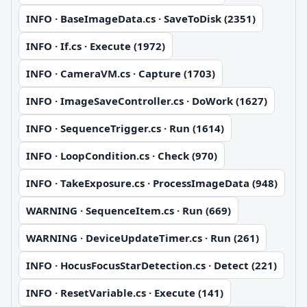
INFO · BaseImageData.cs · SaveToDisk (2351)
INFO · If.cs · Execute (1972)
INFO · CameraVM.cs · Capture (1703)
INFO · ImageSaveController.cs · DoWork (1627)
INFO · SequenceTrigger.cs · Run (1614)
INFO · LoopCondition.cs · Check (970)
INFO · TakeExposure.cs · ProcessImageData (948)
WARNING · SequenceItem.cs · Run (669)
WARNING · DeviceUpdateTimer.cs · Run (261)
INFO · HocusFocusStarDetection.cs · Detect (221)
INFO · ResetVariable.cs · Execute (141)