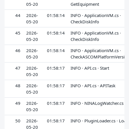
05-20
GetEquipment
44
2026-
01:58:14
INFO · ApplicationVM.cs ·
05-20
CheckDiskInfo
45
2026-
01:58:14
INFO · ApplicationVM.cs ·
05-20
CheckDiskInfo
46
2026-
01:58:14
INFO · ApplicationVM.cs ·
05-20
CheckASCOMPlatformVersio
47
2026-
01:58:17
INFO · API.cs · Start
05-20
48
2026-
01:58:17
INFO · API.cs · APITask
05-20
49
2026-
01:58:17
INFO · NINALogWatcher.cs · S
05-20
50
2026-
01:58:17
INFO · PluginLoader.cs · Loa
05-20