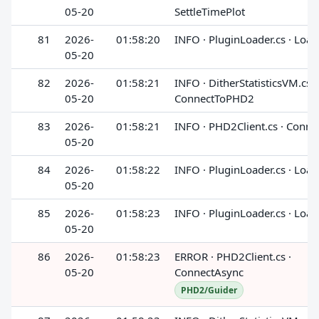
05-20
SettleTimePlot
81
2026-
01:58:20
INFO · PluginLoader.cs · Loa
05-20
82
2026-
01:58:21
INFO · DitherStatisticsVM.cs ·
05-20
ConnectToPHD2
83
2026-
01:58:21
INFO · PHD2Client.cs · Conn
05-20
84
2026-
01:58:22
INFO · PluginLoader.cs · Loa
05-20
85
2026-
01:58:23
INFO · PluginLoader.cs · Loa
05-20
86
2026-
01:58:23
ERROR · PHD2Client.cs ·
05-20
ConnectAsync
PHD2/Guider