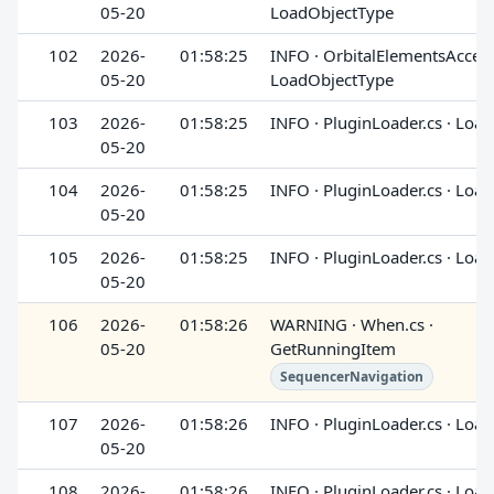
05-20
LoadObjectType
102
2026-
01:58:25
INFO · OrbitalElementsAccesso
05-20
LoadObjectType
103
2026-
01:58:25
INFO · PluginLoader.cs · Loa
05-20
104
2026-
01:58:25
INFO · PluginLoader.cs · Loa
05-20
105
2026-
01:58:25
INFO · PluginLoader.cs · Loa
05-20
106
2026-
01:58:26
WARNING · When.cs ·
05-20
GetRunningItem
SequencerNavigation
107
2026-
01:58:26
INFO · PluginLoader.cs · Loa
05-20
108
2026-
01:58:26
INFO · PluginLoader.cs · Loa