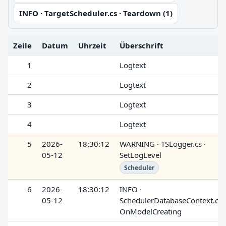
INFO · TargetScheduler.cs · Teardown (1)
Zeile
Datum
Uhrzeit
Überschrift
1
Logtext
2
Logtext
3
Logtext
4
Logtext
5
2026-
18:30:12
WARNING · TSLogger.cs ·
05-12
SetLogLevel
Scheduler
6
2026-
18:30:12
INFO ·
05-12
SchedulerDatabaseContext.cs ·
OnModelCreating