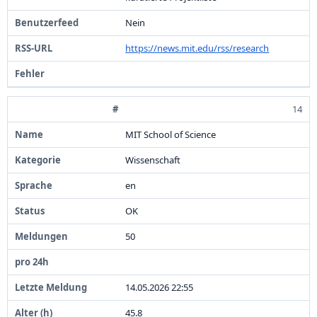
Nein
https:
/
/
news.
mit.
edu/
rss/
research
14
MIT School of Science
Wissenschaft
en
OK
5
0
1
4
.
0
5
.
2
0
2
6
2
2
:
5
5
4
5
.
8