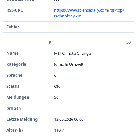
https:
/
/
www.
sciencedaily.
com/
rss/
top/
technology.
xml
20
MIT Climate Change
Klima &
Umwelt
en
OK
5
0
1
2
.
0
5
.
2
0
2
6
0
6
:
0
0
1
1
0
.
7