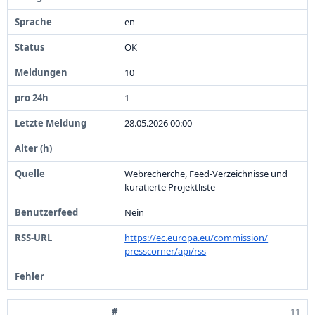
en
OK
1
0
1
2
8
.
0
5
.
2
0
2
6
0
0
:
0
0
Webrecherche,
Feed-
Verzeichnisse und
kuratierte Projektliste
Nein
https:
/
/
ec.
europa.
eu/
commission/
presscorner/
api/
rss
11