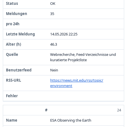
OK
3
5
1
4
.
0
5
.
2
0
2
6
2
2
:
2
5
4
6
.
3
Webrecherche,
Feed-
Verzeichnisse und
kuratierte Projektliste
Nein
https:
/
/
news.
mit.
edu/
rss/
topic/
environment
24
ESA Observing the Earth