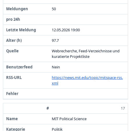
5
0
1
2
.
0
5
.
2
0
2
6
1
9
:
0
0
9
7
.
7
Webrecherche,
Feed-
Verzeichnisse und
kuratierte Projektliste
Nein
https:
/
/
news.
mit.
edu/
topic/
mitspace-
rss.
xml
17
MIT Political Science
Politik