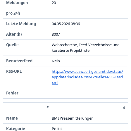
2
0
0
4
.
0
5
.
2
0
2
6
0
8
:
3
6
3
0
0
.
1
Webrecherche,
Feed-
Verzeichnisse und
kuratierte Projektliste
Nein
https:
/
/
www.
auswaertiges-
amt.
de/
static/
appdata/
includes/
rss/
Aktuelles-
RSS-
Feed.
xml
4
BMI Pressemitteilungen
Politik