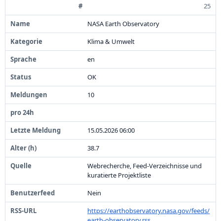
25
NASA Earth Observatory
Klima &
Umwelt
en
OK
1
0
1
5
.
0
5
.
2
0
2
6
0
6
:
0
0
3
8
.
7
Webrecherche,
Feed-
Verzeichnisse und
kuratierte Projektliste
Nein
https:
/
/
earthobservatory.
nasa.
gov/
feeds/
earth-
observatory.
rss