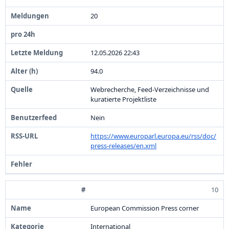
2
0
1
2
.
0
5
.
2
0
2
6
2
2
:
4
3
9
4
.
0
Webrecherche,
Feed-
Verzeichnisse und
kuratierte Projektliste
Nein
https:
/
/
www.
europarl.
europa.
eu/
rss/
doc/
press-
releases/
en.
xml
10
European Commission Press corner
International