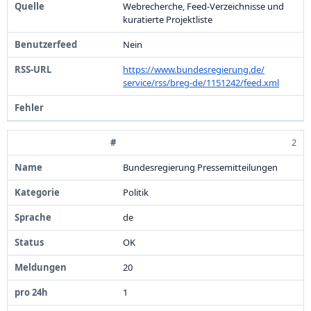
24h
Webrecherche,
Feed-
Verzeichnisse und
kuratierte Projektliste
Letzte
Nein
Meldung
https:
/
/
www.
bundesregierung.
de/
service/
rss/
breg-
de/
1
1
5
1
2
4
2
/
feed.
xml
Alter
(h)
Quelle
2
Bundesregierung Pressemitteilungen
Benutzerfeed
Politik
RSS-
URL
de
OK
Fehler
2
0
1