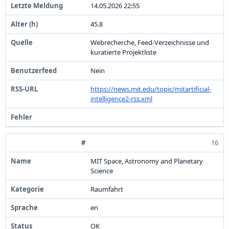
1
4
.
0
5
.
2
0
2
6
2
2
:
5
5
4
5
.
8
Webrecherche,
Feed-
Verzeichnisse und
kuratierte Projektliste
Nein
https:
/
/
news.
mit.
edu/
topic/
mitartificial-
intelligence2
-
rss.
xml
16
MIT Space,
Astronomy and Planetary
Science
Raumfahrt
en
OK