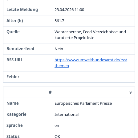
2
3
.
0
4
.
2
0
2
6
1
1
:
0
0
5
6
1
.
7
Webrecherche,
Feed-
Verzeichnisse und
kuratierte Projektliste
Nein
https:
/
/
www.
umweltbundesamt.
de/
rss/
themen
9
Europäisches Parlament Presse
International
en
OK