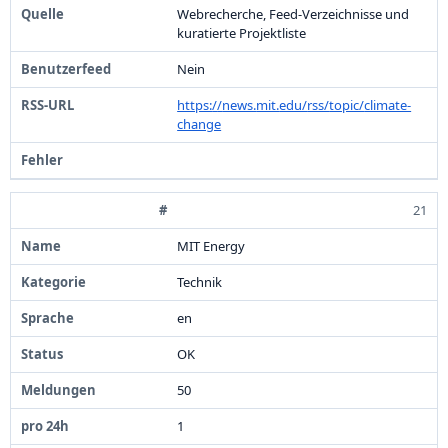
Webrecherche,
Feed-
Verzeichnisse und
kuratierte Projektliste
Nein
https:
/
/
news.
mit.
edu/
rss/
topic/
climate-
change
21
MIT Energy
Technik
en
OK
5
0
1