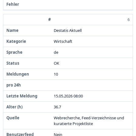
6
Destatis Aktuell
Wirtschaft
de
OK
1
0
1
5
.
0
5
.
2
0
2
6
0
8
:
0
0
3
6
.
7
Webrecherche,
Feed-
Verzeichnisse und
kuratierte Projektliste
Nein