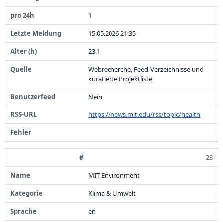
1
1
5
.
0
5
.
2
0
2
6
2
1
:
3
5
2
3
.
1
Webrecherche,
Feed-
Verzeichnisse und
kuratierte Projektliste
Nein
https:
/
/
news.
mit.
edu/
rss/
topic/
health
23
MIT Environment
Klima &
Umwelt
en