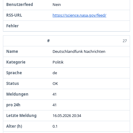
Nein
https:
/
/
science.
nasa.
gov/
feed/
27
Deutschlandfunk Nachrichten
Politik
de
OK
4
1
4
1
1
6
.
0
5
.
2
0
2
6
2
0
:
3
4
0
.
1