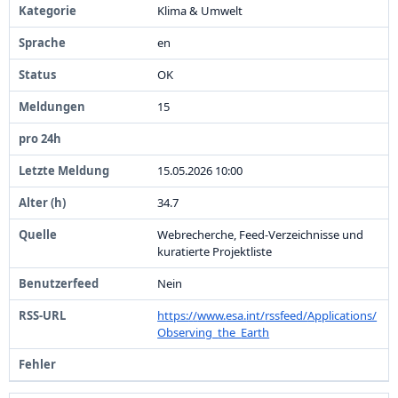
Klima &
Umwelt
en
OK
1
5
1
5
.
0
5
.
2
0
2
6
1
0
:
0
0
3
4
.
7
Webrecherche,
Feed-
Verzeichnisse und
kuratierte Projektliste
Nein
https:
/
/
www.
esa.
int/
rssfeed/
Applications/
Observing_
the_
Earth