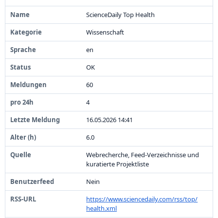
ScienceDaily Top Health
Wissenschaft
en
OK
6
0
4
1
6
.
0
5
.
2
0
2
6
1
4
:
4
1
6
.
0
Webrecherche,
Feed-
Verzeichnisse und
kuratierte Projektliste
Nein
https:
/
/
www.
sciencedaily.
com/
rss/
top/
health.
xml