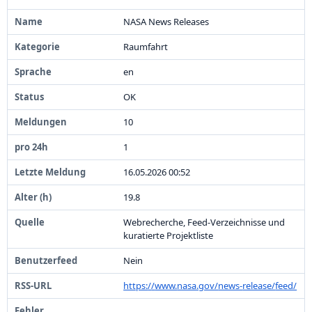
NASA News Releases
Raumfahrt
en
OK
1
0
1
1
6
.
0
5
.
2
0
2
6
0
0
:
5
2
1
9
.
8
Webrecherche,
Feed-
Verzeichnisse und
kuratierte Projektliste
Nein
https:
/
/
www.
nasa.
gov/
news-
release/
feed/