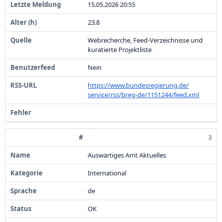
1
5
.
0
5
.
2
0
2
6
2
0
:
5
5
2
3
.
8
Webrecherche,
Feed-
Verzeichnisse und
kuratierte Projektliste
Nein
https:
/
/
www.
bundesregierung.
de/
service/
rss/
breg-
de/
1
1
5
1
2
4
4
/
feed.
xml
3
Auswärtiges Amt Aktuelles
International
de
OK