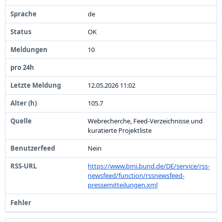
de
OK
1
0
1
2
.
0
5
.
2
0
2
6
1
1
:
0
2
1
0
5
.
7
Webrecherche,
Feed-
Verzeichnisse und
kuratierte Projektliste
Nein
https:
/
/
www.
bmi.
bund.
de/
DE/
service/
rss-
newsfeed/
function/
rssnewsfeed-
pressemitteilungen.
xml