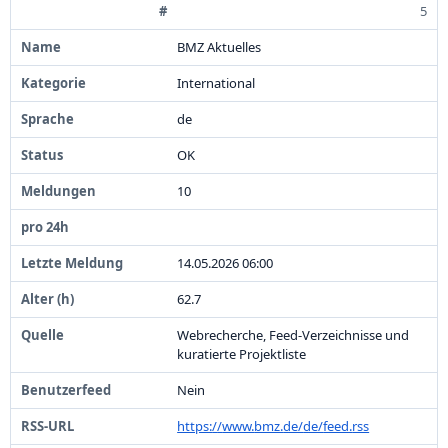
5
BMZ Aktuelles
International
de
OK
1
0
1
4
.
0
5
.
2
0
2
6
0
6
:
0
0
6
2
.
7
Webrecherche,
Feed-
Verzeichnisse und
kuratierte Projektliste
Nein
https:
/
/
www.
bmz.
de/
de/
feed.
rss