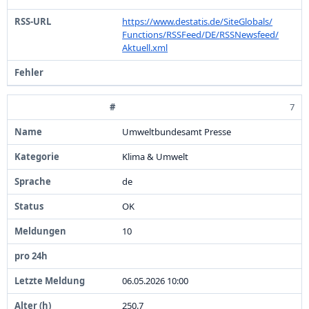
https:
/
/
www.
destatis.
de/
SiteGlobals/
Functions/
RSSFeed/
DE/
RSSNewsfeed/
Aktuell.
xml
7
Umweltbundesamt Presse
Klima &
Umwelt
de
OK
1
0
0
6
.
0
5
.
2
0
2
6
1
0
:
0
0
2
5
0
.
7