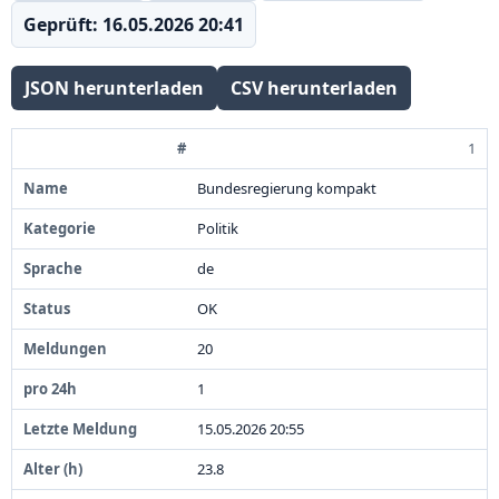
Geprüft: 16.05.2026 20:41
JSON herunterladen
CSV herunterladen
1
#
Bundesregierung kompakt
Name
Politik
Kategorie
de
Sprache
OK
2
0
Status
1
Meldungen
1
5
.
0
5
.
2
0
2
6
2
0
:
5
5
2
3
.
8
pro