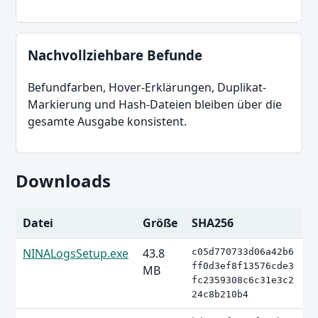
Nachvollziehbare Befunde
Befundfarben, Hover-Erklärungen, Duplikat-
Markierung und Hash-Dateien bleiben über die
gesamte Ausgabe konsistent.
Downloads
Datei
Größe
SHA256
NINALogsSetup.exe
43.8
c05d770733d06a42b6
ff0d3ef8f13576cde3
MB
fc2359308c6c31e3c2
24c8b210b4