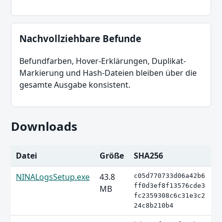
Nachvollziehbare Befunde
Befundfarben, Hover-Erklärungen, Duplikat-
Markierung und Hash-Dateien bleiben über die
gesamte Ausgabe konsistent.
Downloads
Datei
Größe
SHA256
NINALogsSetup.exe
43.8
c05d770733d06a42b6
ff0d3ef8f13576cde3
MB
fc2359308c6c31e3c2
24c8b210b4