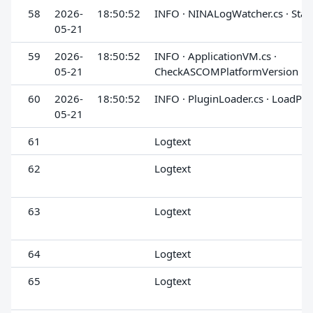
58
2026-
18:50:52
INFO · NINALogWatcher.cs · Star
05-21
59
2026-
18:50:52
INFO · ApplicationVM.cs ·
05-21
CheckASCOMPlatformVersion
60
2026-
18:50:52
INFO · PluginLoader.cs · LoadPlu
05-21
61
Logtext
62
Logtext
63
Logtext
64
Logtext
65
Logtext