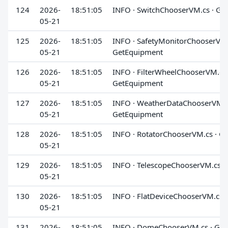
124
2026-
18:51:05
INFO · SwitchChooserVM.cs · Ge
05-21
125
2026-
18:51:05
INFO · SafetyMonitorChooserVM.
05-21
GetEquipment
126
2026-
18:51:05
INFO · FilterWheelChooserVM.cs 
05-21
GetEquipment
127
2026-
18:51:05
INFO · WeatherDataChooserVM.c
05-21
GetEquipment
128
2026-
18:51:05
INFO · RotatorChooserVM.cs · G
05-21
129
2026-
18:51:05
INFO · TelescopeChooserVM.cs ·
05-21
130
2026-
18:51:05
INFO · FlatDeviceChooserVM.cs 
05-21
131
2026-
18:51:05
INFO · DomeChooserVM.cs · Ge