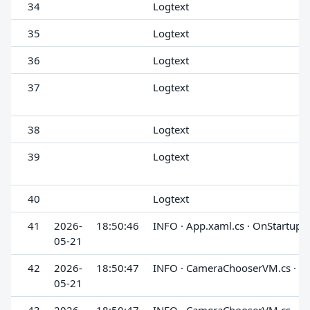
34
Logtext
35
Logtext
36
Logtext
37
Logtext
38
Logtext
39
Logtext
40
Logtext
41
2026-
18:50:46
INFO · App.xaml.cs · OnStartup
05-21
42
2026-
18:50:47
INFO · CameraChooserVM.cs · G
05-21