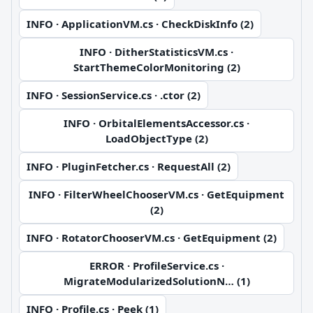
INFO · ApplicationVM.cs · CheckDiskInfo (2)
INFO · DitherStatisticsVM.cs ·
StartThemeColorMonitoring (2)
INFO · SessionService.cs · .ctor (2)
INFO · OrbitalElementsAccessor.cs ·
LoadObjectType (2)
INFO · PluginFetcher.cs · RequestAll (2)
INFO · FilterWheelChooserVM.cs · GetEquipment
(2)
INFO · RotatorChooserVM.cs · GetEquipment (2)
ERROR · ProfileService.cs ·
MigrateModularizedSolutionN… (1)
INFO · Profile.cs · Peek (1)