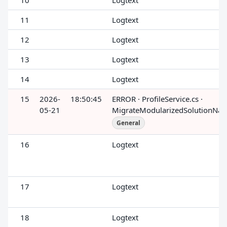
10
Logtext
11
Logtext
12
Logtext
13
Logtext
14
Logtext
15
2026-
18:50:45
ERROR · ProfileService.cs ·
05-21
MigrateModularizedSolutionNa
General
16
Logtext
17
Logtext
18
Logtext