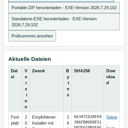
Portable-ZIP herunterladen
· EXE-Version 2026.7.29.102
Standalone-EXE herunterladen
· EXE-Version
2026.7.29.102
Prüfsummen ansehen
Aktuelle Dateien
Dat
V
Zweck
B
SHA256
Dow
ei
e
y
nloa
r
t
d
s
e
i
s
o
n
66347CD28F69
Fest
2
Empfohlener
2
Setup
386FB86D0E51
platt
0
Installer mit
6
·
FB7E610B5EAF