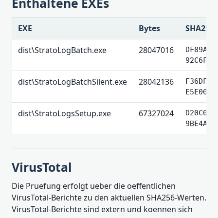
Enthaltene EXEs
EXE
Bytes
SHA256
dist\StratoLogBatch.exe
28047016
DF89A74
92C6F57
dist\StratoLogBatchSilent.exe
28042136
F36DF00
E5E0035
dist\StratoLogsSetup.exe
67327024
D20C02A
9BE4A20
VirusTotal
Die Pruefung erfolgt ueber die oeffentlichen
VirusTotal-Berichte zu den aktuellen SHA256-Werten.
VirusTotal-Berichte sind extern und koennen sich