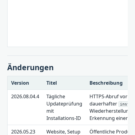
Änderungen
Version
Titel
Beschreibung
2026.08.04.4
Tägliche
HTTPS-Abruf vor dem
Updateprüfung
dauerhafter
instal
mit
Wiederherstellung u
Installations-ID
Erkennung einer ne
2026.05.23
Website, Setup
Öffentliche Produkt