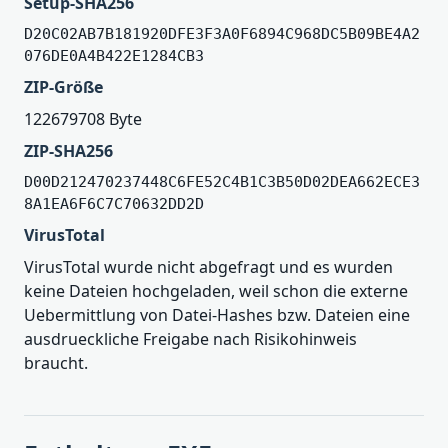
Setup-SHA256
D20C02AB7B181920DFE3F3A0F6894C968DC5B09BE4A2
076DE0A4B422E1284CB3
ZIP-Größe
122679708 Byte
ZIP-SHA256
D00D212470237448C6FE52C4B1C3B50D02DEA662ECE3
8A1EA6F6C7C70632DD2D
VirusTotal
VirusTotal wurde nicht abgefragt und es wurden
keine Dateien hochgeladen, weil schon die externe
Uebermittlung von Datei-Hashes bzw. Dateien eine
ausdrueckliche Freigabe nach Risikohinweis
braucht.