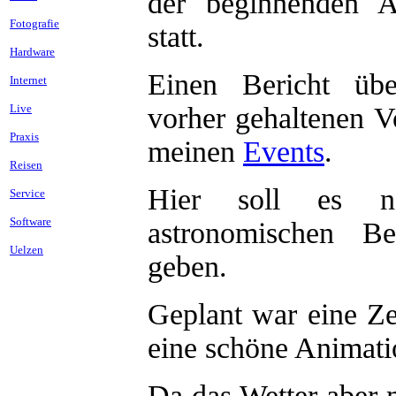
der beginnenden 
Fotografie
statt.
Hardware
Einen Bericht üb
Internet
Live
vorher gehaltenen Vo
Praxis
meinen
Events
.
Reisen
Hier soll es nä
Service
Software
astronomischen Be
Uelzen
geben.
Geplant war eine Zei
eine schöne Animatio
Da das Wetter aber m