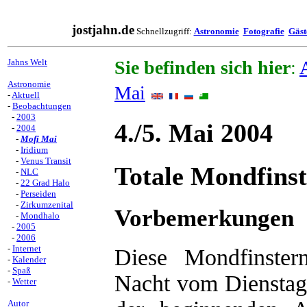
jostjahn.de
Schnellzugriff:
Astronomie
Fotografie
Gäst
Jahns Welt
Sie befinden sich hier
:
Astronomie
Mai
-
Aktuell
-
Beobachtungen
-
2003
4./5. Mai 2004
-
2004
-
Mofi Mai
-
Iridium
-
Venus Transit
Totale Mondfinst
-
NLC
-
22 Grad Halo
-
Perseiden
-
Zirkumzenital
Vorbemerkungen
-
Mondhalo
-
2005
-
2006
-
Internet
Diese Mondfinster
-
Kalender
-
Spaß
Nacht vom Dienstag
-
Wetter
Autor