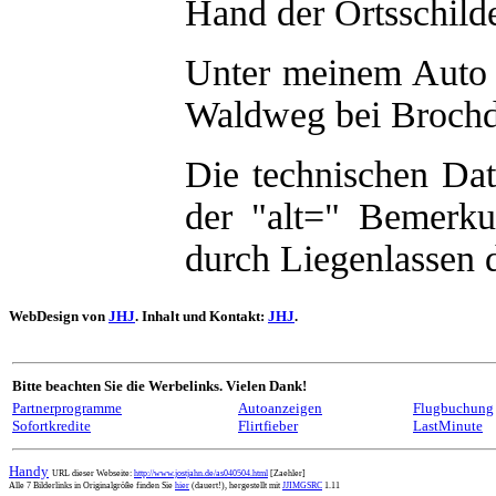
Hand der Ortsschild
Unter meinem Auto 
Waldweg bei Brochdor
Die technischen Da
der "alt=" Bemerku
durch Liegenlassen 
WebDesign von
JHJ
. Inhalt und Kontakt:
JHJ
.
Bitte beachten Sie die Werbelinks. Vielen Dank!
Partnerprogramme
Autoanzeigen
Flugbuchung
Sofortkredite
Flirtfieber
LastMinute
Handy
URL dieser Webseite:
http://www.jostjahn.de/as040504.html
[Zaehler]
Alle 7 Bilderlinks in Originalgröße finden Sie
hier
(dauert!), hergestellt mit
JJIMGSRC
1.11